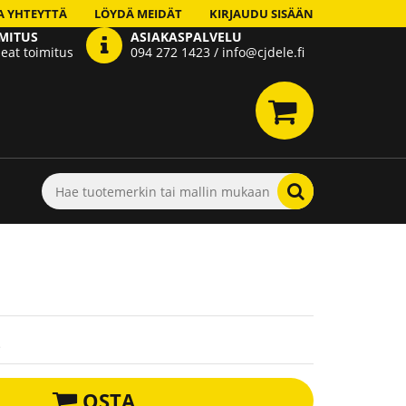
A YHTEYTTÄ
LÖYDÄ MEIDÄT
KIRJAUDU SISÄÄN
MITUS
ASIAKASPALVELU
eat toimitus
094 272 1423 / info@cjdele.fi
.
OSTA