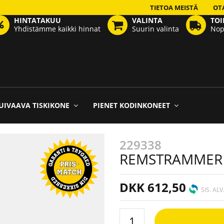
TIETOA MEISTÄ
OT
HINTATAKUU
VALINTA
TOI
Yhdistämme kaikki hinnat
Suurin valinta
Nop
UIVAAVA TISKIKONE
PIENET KODINKONEET
229338
REMSTRAMMER
DKK 612,50
SIS. ALV