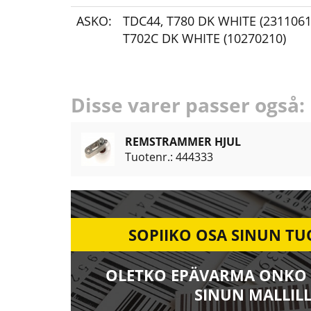
ASKO:
TDC44
,
T780 DK WHITE (2311061
T702C DK WHITE (10270210)
Disse varer passer også:
REMSTRAMMER HJUL
Tuotenr.: 444333
SOPIIKO OSA SINUN TU
OLETKO EPÄVARMA ONKO 
SINUN MALLILL