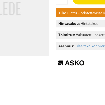
Tila:
Tilattu – odotettavissa
Hintatakuu:
Hintatakuu
Toimitus:
Vakuutettu paketti
Asennus:
Tilaa teknikon vier