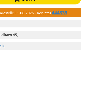
444333
 varastolle 11-08-2026
- Korvattu
 alkaen 45,-
ailu