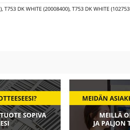
)
,
T753 DK WHITE (20008400)
,
T753 DK WHITE (102753
OTTEESEESI?
MEIDÄN ASIAK
TUOTE SOPIVA
MEILLÄ O
ESI
JA PALJON 