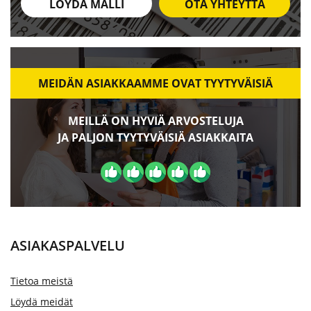
LÖYDÄ MALLI
OTA YHTEYTTÄ
MEIDÄN ASIAKKAAMME OVAT TYYTYVÄISIÄ
MEILLÄ ON HYVIÄ ARVOSTELUJA
JA PALJON TYYTYVÄISIÄ ASIAKKAITA
ASIAKASPALVELU
Tietoa meistä
Löydä meidät