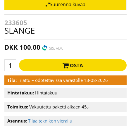
Suurenna kuvaa
233605
SLANGE
DKK 100,00
SIS. ALV.
OSTA
Tila:
Tilattu – odotettavissa varastolle 13-08-2026
Hintatakuu:
Hintatakuu
Toimitus:
Vakuutettu paketti alkaen 45,-
Asennus:
Tilaa teknikon vierailu