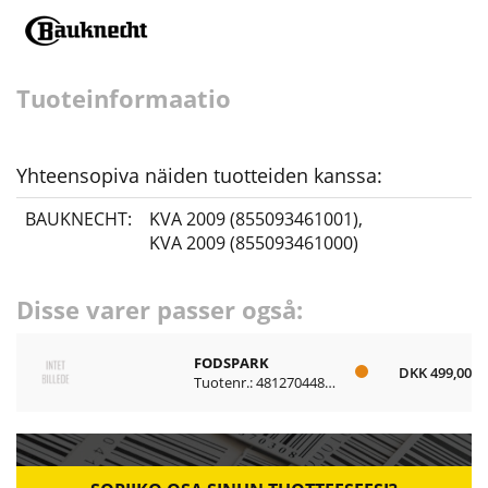
Tuoteinformaatio
Yhteensopiva näiden tuotteiden kanssa:
BAUKNECHT:
KVA 2009 (855093461001)
,
KVA 2009 (855093461000)
Disse varer passer også:
FODSPARK
DKK 499,00
Tuotenr.: 481270448017