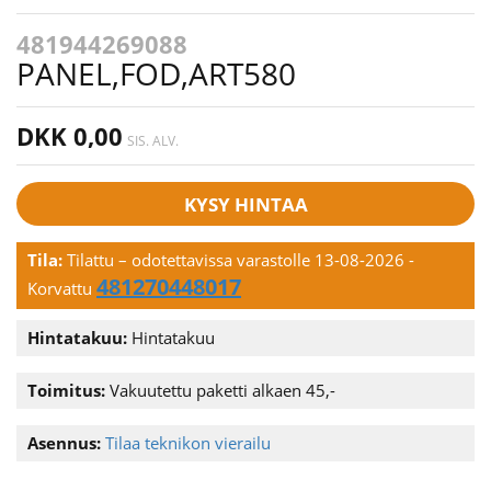
481944269088
PANEL,FOD,ART580
DKK 0,00
SIS. ALV.
KYSY HINTAA
Tila:
Tilattu – odotettavissa varastolle 13-08-2026
-
481270448017
Korvattu
Hintatakuu:
Hintatakuu
Toimitus:
Vakuutettu paketti alkaen 45,-
Asennus:
Tilaa teknikon vierailu