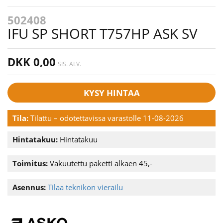
502408
IFU SP SHORT T757HP ASK SV
DKK 0,00
SIS. ALV.
KYSY HINTAA
Tila:
Tilattu – odotettavissa varastolle 11-08-2026
Hintatakuu:
Hintatakuu
Toimitus:
Vakuutettu paketti alkaen 45,-
Asennus:
Tilaa teknikon vierailu