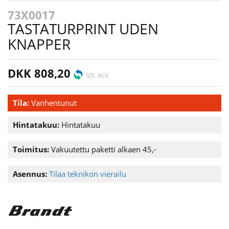
73X0017
TASTATURPRINT UDEN
KNAPPER
DKK 808,20
SIS. ALV.
Tila:
Vanhentunut
Hintatakuu:
Hintatakuu
Toimitus:
Vakuutettu paketti alkaen 45,-
Asennus:
Tilaa teknikon vierailu