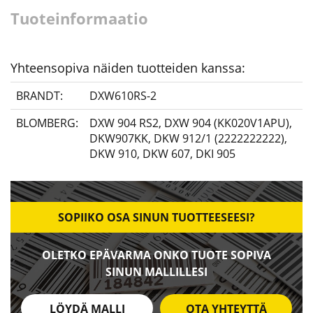
Tuoteinformaatio
Yhteensopiva näiden tuotteiden kanssa:
BRANDT:
DXW610RS-2
BLOMBERG:
DXW 904 RS2
,
DXW 904 (KK020V1APU)
,
DKW907KK
,
DKW 912/1 (2222222222)
,
DKW 910
,
DKW 607
,
DKI 905
SOPIIKO OSA SINUN TUOTTEESEESI?
OLETKO EPÄVARMA ONKO TUOTE SOPIVA
SINUN MALLILLESI
LÖYDÄ MALLI
OTA YHTEYTTÄ