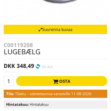
Suurenna kuvaa
C00119208
LUGEBÆLG
DKK 348,49
SIS. ALV.
OSTA
Tila:
Tilattu – odotettavissa varastolle 11-08-2026
Hintatakuu:
Hintatakuu