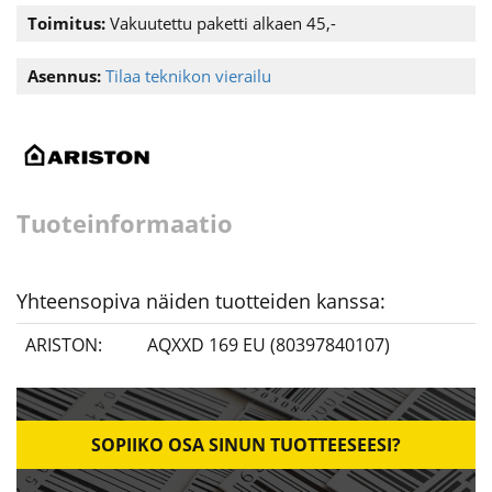
Toimitus:
Vakuutettu paketti alkaen 45,-
Asennus:
Tilaa teknikon vierailu
Tuoteinformaatio
Yhteensopiva näiden tuotteiden kanssa:
ARISTON:
AQXXD 169 EU (80397840107)
SOPIIKO OSA SINUN TUOTTEESEESI?