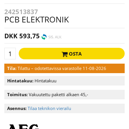
242513837
PCB ELEKTRONIK
DKK 593,75
SIS. ALV.
OSTA
Tila:
Tilattu – odotettavissa varastolle 11-08-2026
Hintatakuu:
Hintatakuu
Toimitus:
Vakuutettu paketti alkaen 45,-
Asennus:
Tilaa teknikon vierailu