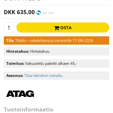
DKK 635,00
SIS. ALV.
OSTA
Tila:
Tilattu – odotettavissa varastolle 17-08-2026
Hintatakuu:
Hintatakuu
Toimitus:
Vakuutettu paketti alkaen 45,-
Asennus:
Tilaa teknikon vierailu
Tuoteinformaatio