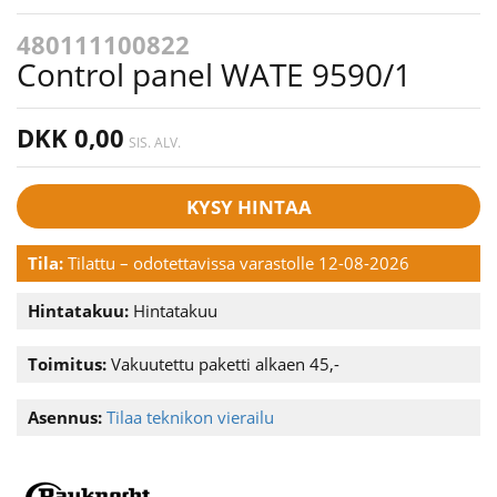
480111100822
Control panel WATE 9590/1
DKK 0,00
SIS. ALV.
KYSY HINTAA
Tila:
Tilattu – odotettavissa varastolle 12-08-2026
Hintatakuu:
Hintatakuu
Toimitus:
Vakuutettu paketti alkaen 45,-
Asennus:
Tilaa teknikon vierailu