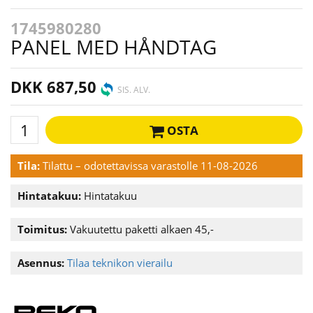
1745980280
PANEL MED HÅNDTAG
DKK 687,50
SIS. ALV.
OSTA
Tila:
Tilattu – odotettavissa varastolle 11-08-2026
Hintatakuu:
Hintatakuu
Toimitus:
Vakuutettu paketti alkaen 45,-
Asennus:
Tilaa teknikon vierailu