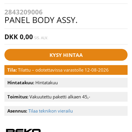
2843209006
PANEL BODY ASSY.
DKK 0,00
SIS. ALV.
KYSY HINTAA
Tila:
Tilattu – odotettavissa varastolle 12-08-2026
Hintatakuu:
Hintatakuu
Toimitus:
Vakuutettu paketti alkaen 45,-
Asennus:
Tilaa teknikon vierailu