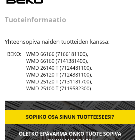
Tuoteinformaatio
Yhteensopiva näiden tuotteiden kanssa:
BEKO:
WMD 66166 (7166181100)
,
WMD 66160 (7141381400)
,
WMD 26140 T (7124481100)
,
WMD 26120 T (7124381100)
,
WMD 25120 T (7131181700)
,
WMD 25100 T (7119582300)
SOPIIKO OSA SINUN TUOTTEESEESI?
OLETKO EPÄVARMA ONKO TUOTE SOPIVA