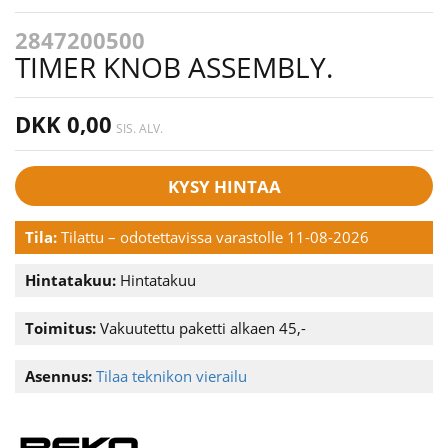
2847200500
TIMER KNOB ASSEMBLY.
DKK 0,00
SIS. ALV.
KYSY HINTAA
Tila:
Tilattu – odotettavissa varastolle 11-08-2026
Hintatakuu:
Hintatakuu
Toimitus:
Vakuutettu paketti alkaen 45,-
Asennus:
Tilaa teknikon vierailu