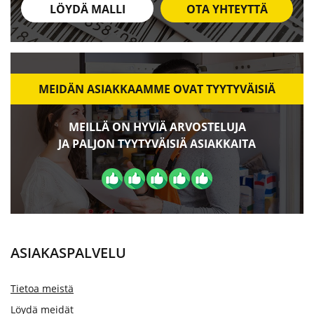
LÖYDÄ MALLI
OTA YHTEYTTÄ
MEIDÄN ASIAKKAAMME OVAT TYYTYVÄISIÄ
MEILLÄ ON HYVIÄ ARVOSTELUJA
JA PALJON TYYTYVÄISIÄ ASIAKKAITA
ASIAKASPALVELU
Tietoa meistä
Löydä meidät