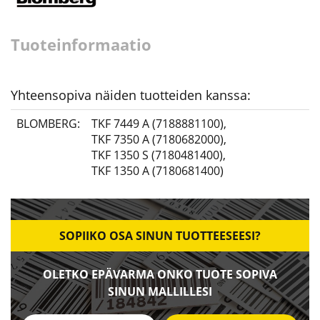
Tuoteinformaatio
Yhteensopiva näiden tuotteiden kanssa:
BLOMBERG:
TKF 7449 A (7188881100)
,
TKF 7350 A (7180682000)
,
TKF 1350 S (7180481400)
,
TKF 1350 A (7180681400)
SOPIIKO OSA SINUN TUOTTEESEESI?
OLETKO EPÄVARMA ONKO TUOTE SOPIVA
SINUN MALLILLESI