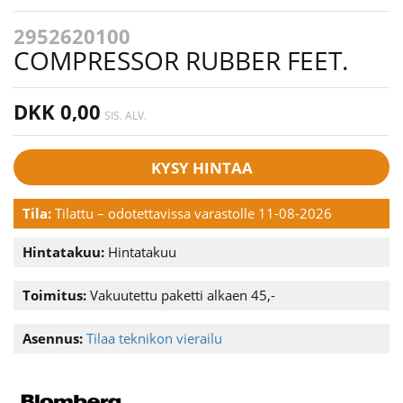
2952620100
COMPRESSOR RUBBER FEET.
DKK 0,00
SIS. ALV.
KYSY HINTAA
Tila:
Tilattu – odotettavissa varastolle 11-08-2026
Hintatakuu:
Hintatakuu
Toimitus:
Vakuutettu paketti alkaen 45,-
Asennus:
Tilaa teknikon vierailu