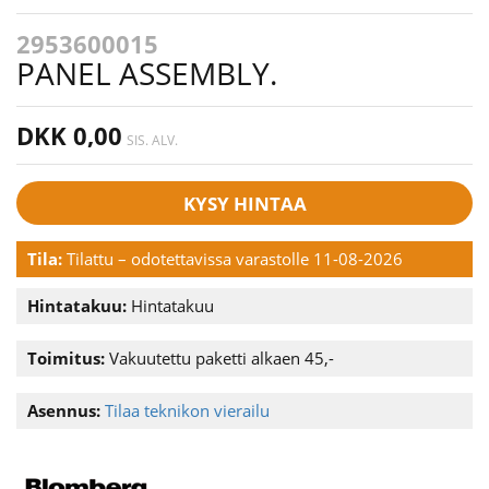
2953600015
PANEL ASSEMBLY.
DKK 0,00
SIS. ALV.
KYSY HINTAA
Tila:
Tilattu – odotettavissa varastolle 11-08-2026
Hintatakuu:
Hintatakuu
Toimitus:
Vakuutettu paketti alkaen 45,-
Asennus:
Tilaa teknikon vierailu