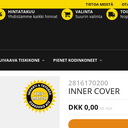
TIETOA MEISTÄ
OT
HINTATAKUU
VALINTA
TOI
Yhdistämme kaikki hinnat
Suurin valinta
Nop
UIVAAVA TISKIKONE
PIENET KODINKONEET
2816170200
INNER COVER
DKK 0,00
SIS. ALV.