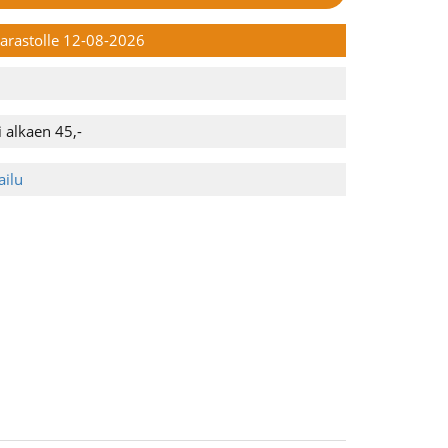
 varastolle 12-08-2026
 alkaen 45,-
ailu