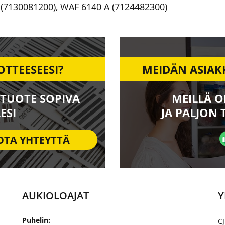
(7130081200)
,
WAF 6140 A (7124482300)
OTTEESEESI?
MEIDÄN ASIAK
TUOTE SOPIVA
MEILLÄ O
ESI
JA PALJON 
OTA YHTEYTTÄ
AUKIOLOAJAT
Y
Puhelin:
CJ