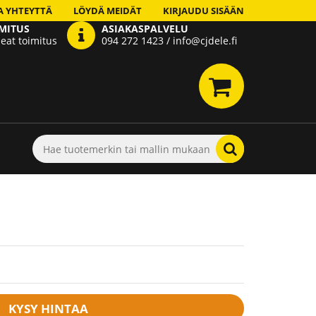
A YHTEYTTÄ
LÖYDÄ MEIDÄT
KIRJAUDU SISÄÄN
MITUS
ASIAKASPALVELU
eat toimitus
094 272 1423 / info@cjdele.fi
KYSY HINTAA