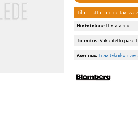
Tila:
Tilattu – odotettavissa
Hintatakuu:
Hintatakuu
Toimitus:
Vakuutettu paketti
Asennus:
Tilaa teknikon vier