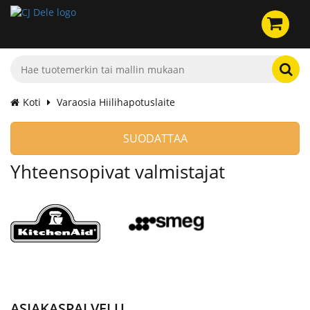
Koti
Varaosia Hiilihapotuslaite
SUODATTAA
Yhteensopivat valmistajat
ASIAKASPALVELU